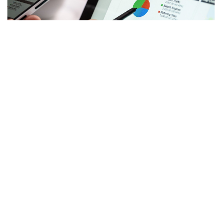
Les avantages du logiciel d’estimation
immobilière
Les avantages de l’utilisation d’un logiciel de gestion des
évaluations immobilières dépassent largement le coût
associé à l’adoption de cette technologie. Les paiements
des clients sont reçus à temps et les paiements ultérieurs
aux évaluateurs peuvent être effectués en temps voulu. Le
système comprend également un système complet
d’enregistrement des dettes et des créances d’une