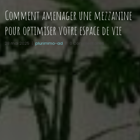
Comment amenager une mezzanine
pour optimiser votre espace de vie
28 mai 2025
|
plurimmo-ad
|
0 Commentaires